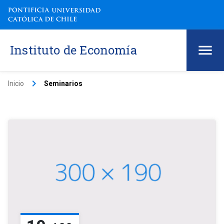
Instituto de Economía
keyboard_arrow_right
Inicio
Seminarios