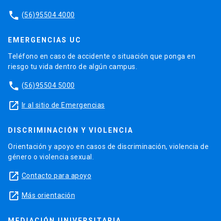
phone
(56)95504 4000
EMERGENCIAS UC
Teléfono en caso de accidente o situación que ponga en
riesgo tu vida dentro de algún campus.
phone
(56)95504 5000
launch
Ir al sitio de Emergencias
DISCRIMINACIÓN Y VIOLENCIA
Orientación y apoyo en casos de discriminación, violencia de
género o violencia sexual.
launch
Contacto para apoyo
launch
Más orientación
MEDIACIÓN UNIVERSITARIA