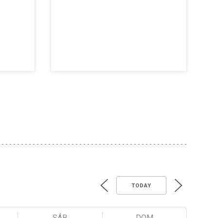
TODAY
SÁB
DOM