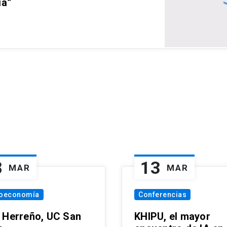
ia”
8
13
MAR
MAR
oeconomía
Conferencias
 Herreño, UC San
KHIPU, el mayor