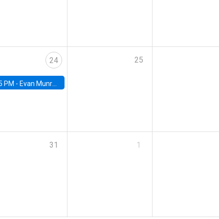
25
24
5 PM -
Evan Munro, Neyman Visiting Assistant Professor in the Department of Statistics at UC Berkeley
31
1