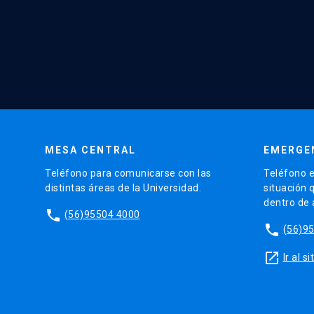
MESA CENTRAL
EMERGE
Teléfono para comunicarse con las
Teléfono e
distintas áreas de la Universidad.
situación 
dentro de
phone
(56)95504 4000
phone
(56)9
launch
Ir al 