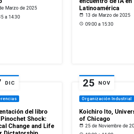
o
encuentro de IA en
Latinoamérica
de Marzo de 2025
13 de Marzo de 2025
35 a 14:30
09:00 a 15:30
7
25
DIC
NOV
erencias
Organización Industrial
ntación del libro
Koichiro Ito, Univer
 Pinochet Shock:
of Chicago
cal Change and Life
25 de Noviembre de 2
r Dictatorship