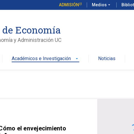
ADMISIÓN
Medios
arrow_drop_down
Biblio
o de Economía
nomía y Administración UC
Académicos e Investigación
Noticias
arrow_drop_down
 Cómo el envejecimiento