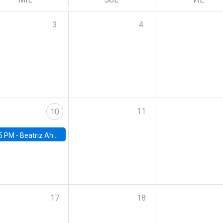
3
4
11
10
5 PM -
Beatriz Ahumada, PhD candidate, Universidad de Pittsburgh
17
18