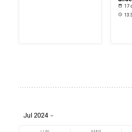
17 
13:
LUN
MAR