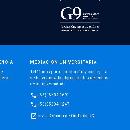
ENCIA
MEDIACIÓN UNIVERSITARIA
de
Teléfonos para orientación y consejo si
énero o
se ha vulnerado alguno de tus derechos
en la universidad.
phone
(56)95504 1691
phone
(56)95504 1247
launch
Ir a la Oficina de Ombuds UC