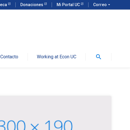
teca
Donaciones
Mi Portal UC
Correo
arrow_drop_down
search
Contacto
Working at Econ UC