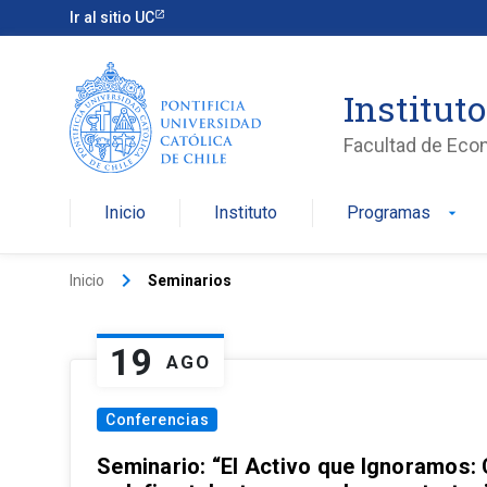
Ir al sitio UC
Institut
Facultad de Eco
Inicio
Instituto
Programas
arrow_drop_down
keyboard_arrow_right
Inicio
Seminarios
19
AGO
Conferencias
Seminario: “El Activo que Ignoramos: