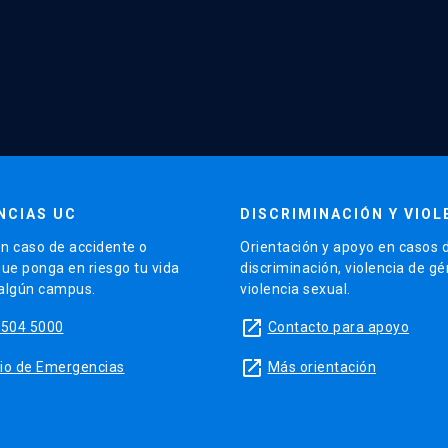
NCIAS UC
DISCRIMINACIÓN Y VIOL
n caso de accidente o
Orientación y apoyo en casos 
que ponga en riesgo tu vida
discriminación, violencia de g
 algún campus.
violencia sexual.
launch
5504 5000
Contacto para apoyo
launch
sitio de Emergencias
Más orientación