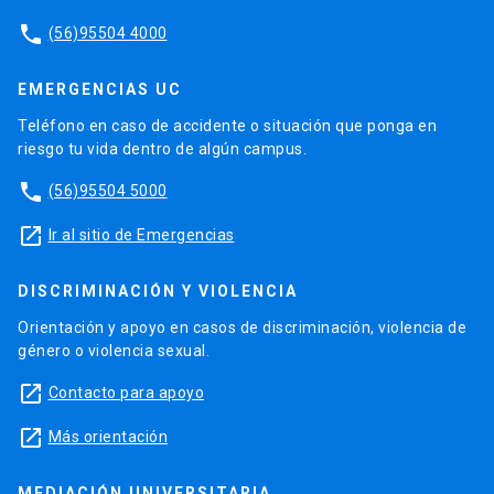
phone
(56)95504 4000
EMERGENCIAS UC
Teléfono en caso de accidente o situación que ponga en
riesgo tu vida dentro de algún campus.
phone
(56)95504 5000
launch
Ir al sitio de Emergencias
DISCRIMINACIÓN Y VIOLENCIA
Orientación y apoyo en casos de discriminación, violencia de
género o violencia sexual.
launch
Contacto para apoyo
launch
Más orientación
MEDIACIÓN UNIVERSITARIA