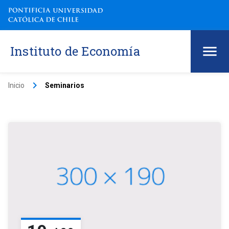
Instituto de Economía
keyboard_arrow_right
Inicio
Seminarios