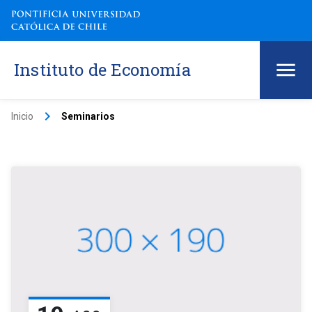
Instituto de Economía
keyboard_arrow_right
Inicio
Seminarios