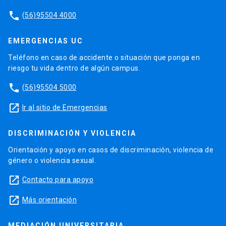
phone
(56)95504 4000
EMERGENCIAS UC
Teléfono en caso de accidente o situación que ponga en
riesgo tu vida dentro de algún campus.
phone
(56)95504 5000
launch
Ir al sitio de Emergencias
DISCRIMINACIÓN Y VIOLENCIA
Orientación y apoyo en casos de discriminación, violencia de
género o violencia sexual.
launch
Contacto para apoyo
launch
Más orientación
MEDIACIÓN UNIVERSITARIA