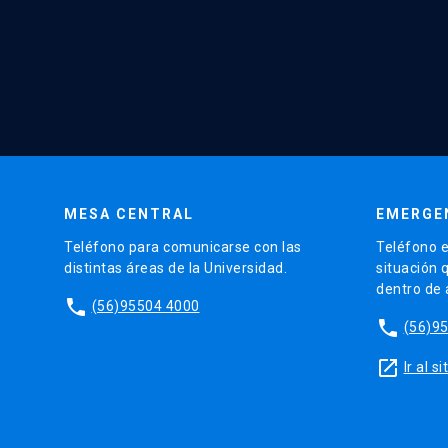
MESA CENTRAL
EMERGE
Teléfono para comunicarse con las
Teléfono e
distintas áreas de la Universidad.
situación 
dentro de
phone
(56)95504 4000
phone
(56)9
launch
Ir al 