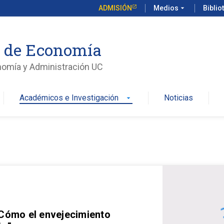
ADMISIÓN
Medios
arrow_drop_down
Biblio
o de Economía
nomía y Administración UC
Académicos e Investigación
Noticias
arrow_drop_down
 Cómo el envejecimiento