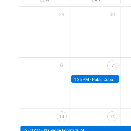
29
30
6
7
1:35 PM -
Pablo Cuba, FED Board
13
14
12:00 AM -
XIX Ridge Forum 2024