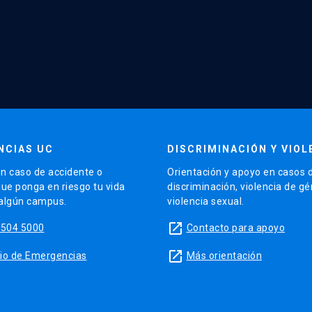
NCIAS UC
DISCRIMINACIÓN Y VIOL
n caso de accidente o
Orientación y apoyo en casos 
que ponga en riesgo tu vida
discriminación, violencia de g
 algún campus.
violencia sexual.
launch
5504 5000
Contacto para apoyo
launch
sitio de Emergencias
Más orientación