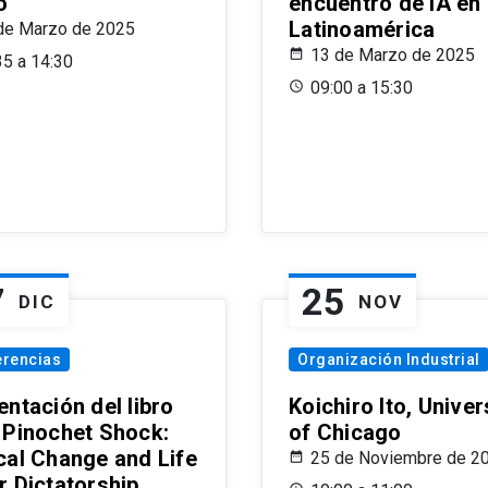
o
encuentro de IA en
Latinoamérica
de Marzo de 2025
13 de Marzo de 2025
35 a 14:30
09:00 a 15:30
7
25
DIC
NOV
erencias
Organización Industrial
ntación del libro
Koichiro Ito, Univer
 Pinochet Shock:
of Chicago
cal Change and Life
25 de Noviembre de 2
r Dictatorship