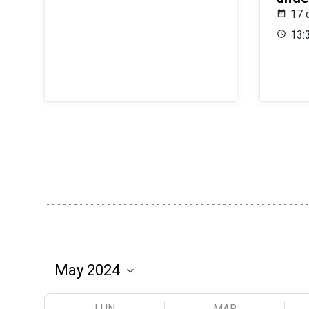
17 
13:
LUN
MAR