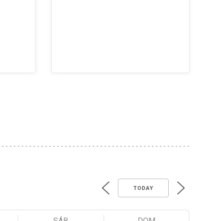
TODAY
SÁB
DOM