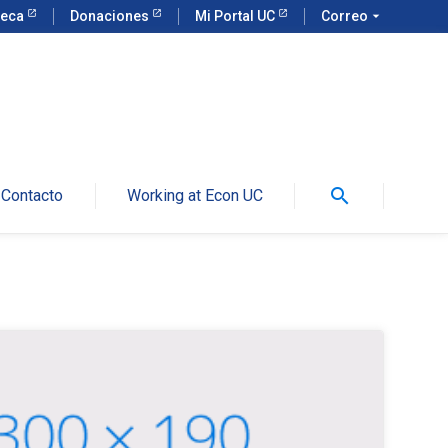
teca
Donaciones
Mi Portal UC
Correo
arrow_drop_down
search
Contacto
Working at Econ UC