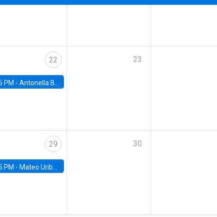
23
22
5 PM -
Antonella Bancalari, Institute for Fiscal Studies (IFS) and Research Associate at University College London (UCL)
30
29
5 PM -
Mateo Uribe-Castro, Universidad de los Andes (Colombia)