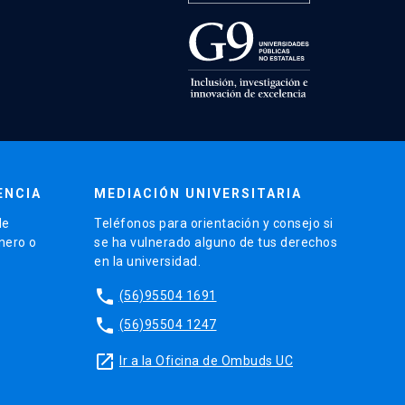
ENCIA
MEDIACIÓN UNIVERSITARIA
de
Teléfonos para orientación y consejo si
énero o
se ha vulnerado alguno de tus derechos
en la universidad.
phone
(56)95504 1691
phone
(56)95504 1247
launch
Ir a la Oficina de Ombuds UC