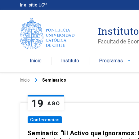
Ir al sitio UC
Institut
Facultad de Eco
Inicio
Instituto
Programas
arrow_drop_down
keyboard_arrow_right
Inicio
Seminarios
19
AGO
Conferencias
Seminario: “El Activo que Ignoramos: