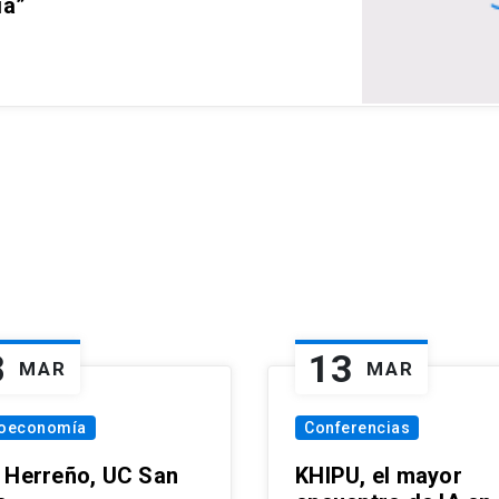
ia”
8
13
MAR
MAR
oeconomía
Conferencias
 Herreño, UC San
KHIPU, el mayor