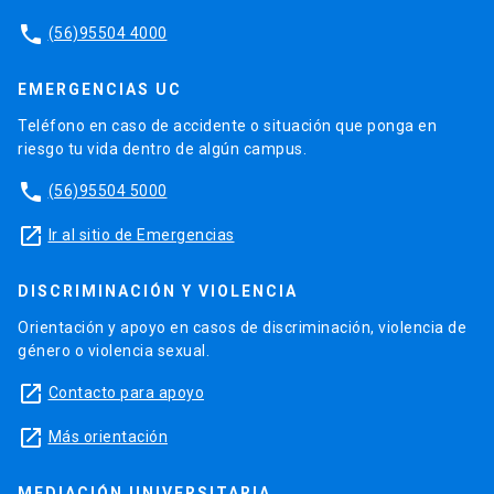
phone
(56)95504 4000
EMERGENCIAS UC
Teléfono en caso de accidente o situación que ponga en
riesgo tu vida dentro de algún campus.
phone
(56)95504 5000
launch
Ir al sitio de Emergencias
DISCRIMINACIÓN Y VIOLENCIA
Orientación y apoyo en casos de discriminación, violencia de
género o violencia sexual.
launch
Contacto para apoyo
launch
Más orientación
MEDIACIÓN UNIVERSITARIA