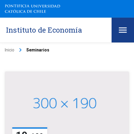
Instituto de Economía
keyboard_arrow_right
Inicio
Seminarios