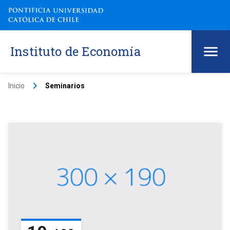
Instituto de Economía
keyboard_arrow_right
Inicio
Seminarios