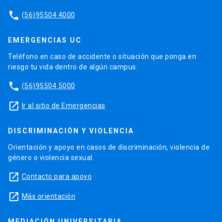
phone
(56)95504 4000
EMERGENCIAS UC
Teléfono en caso de accidente o situación que ponga en
riesgo tu vida dentro de algún campus.
phone
(56)95504 5000
launch
Ir al sitio de Emergencias
DISCRIMINACIÓN Y VIOLENCIA
Orientación y apoyo en casos de discriminación, violencia de
género o violencia sexual.
launch
Contacto para apoyo
launch
Más orientación
MEDIACIÓN UNIVERSITARIA