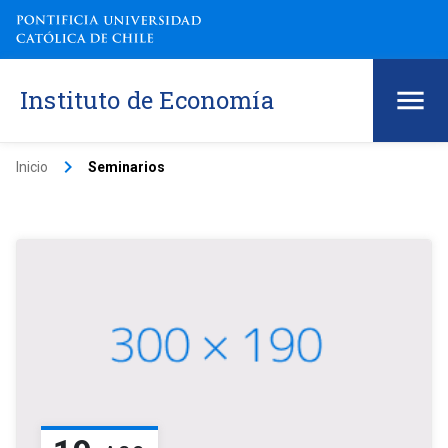
Instituto de Economía
keyboard_arrow_right
Inicio
Seminarios