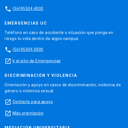
phone
(56)95504 4000
EMERGENCIAS UC
Teléfono en caso de accidente o situación que ponga en
riesgo tu vida dentro de algún campus.
phone
(56)95504 5000
launch
Ir al sitio de Emergencias
DISCRIMINACIÓN Y VIOLENCIA
Orientación y apoyo en casos de discriminación, violencia de
género o violencia sexual.
launch
Contacto para apoyo
launch
Más orientación
MEDIACIÓN UNIVERSITARIA