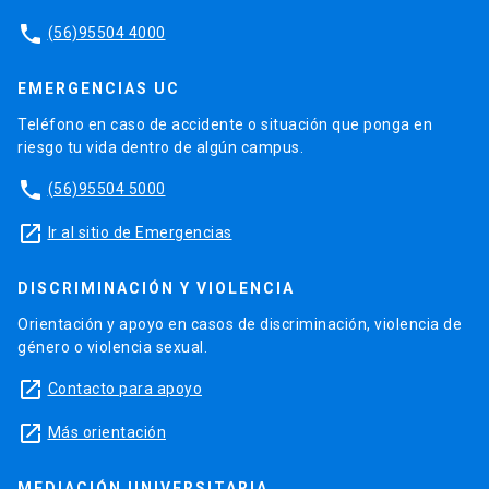
phone
(56)95504 4000
EMERGENCIAS UC
Teléfono en caso de accidente o situación que ponga en
riesgo tu vida dentro de algún campus.
phone
(56)95504 5000
launch
Ir al sitio de Emergencias
DISCRIMINACIÓN Y VIOLENCIA
Orientación y apoyo en casos de discriminación, violencia de
género o violencia sexual.
launch
Contacto para apoyo
launch
Más orientación
MEDIACIÓN UNIVERSITARIA