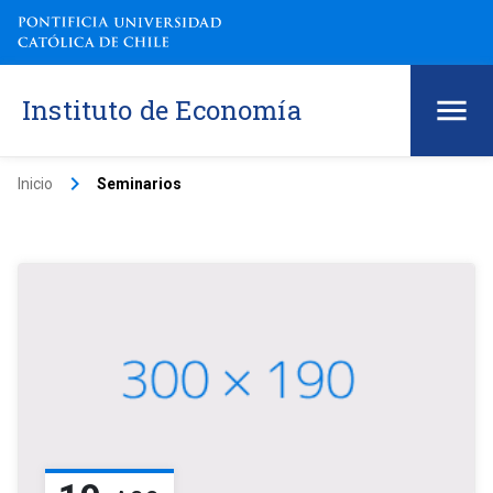
Instituto de Economía
keyboard_arrow_right
Inicio
Seminarios