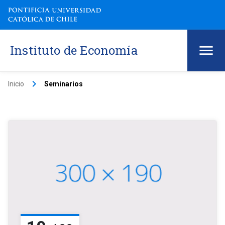
Instituto de Economía
keyboard_arrow_right
Inicio
Seminarios