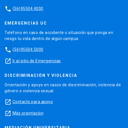
phone
(56)95504 4000
EMERGENCIAS UC
Teléfono en caso de accidente o situación que ponga en
riesgo tu vida dentro de algún campus.
phone
(56)95504 5000
launch
Ir al sitio de Emergencias
DISCRIMINACIÓN Y VIOLENCIA
Orientación y apoyo en casos de discriminación, violencia de
género o violencia sexual.
launch
Contacto para apoyo
launch
Más orientación
MEDIACIÓN UNIVERSITARIA