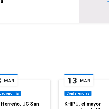
ia”
8
13
MAR
MAR
oeconomía
Conferencias
 Herreño, UC San
KHIPU, el mayor