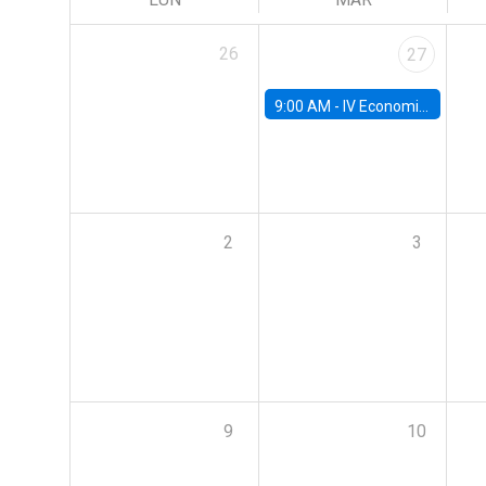
26
27
9:00 AM -
IV Economics Alumni Workshop
2
3
9
10