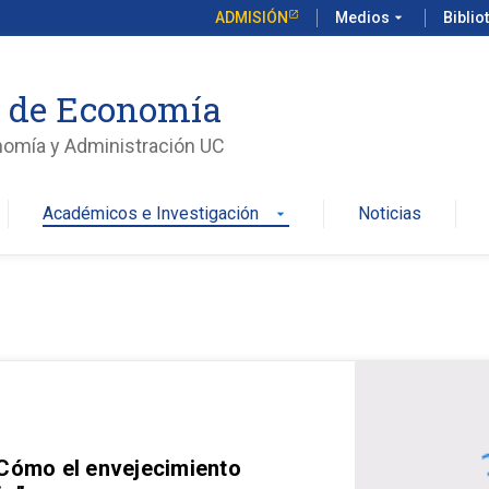
ADMISIÓN
Medios
arrow_drop_down
Biblio
o de Economía
nomía y Administración UC
Académicos e Investigación
Noticias
arrow_drop_down
 Cómo el envejecimiento