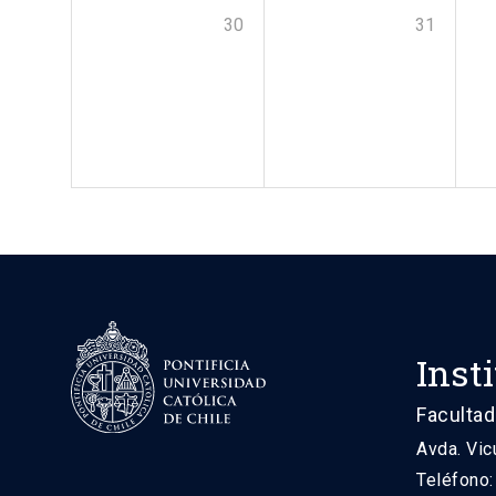
30
31
Inst
Facultad
Avda. Vic
Teléfono