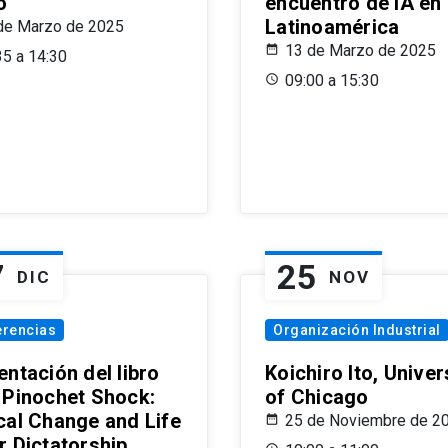
o
encuentro de IA en
Latinoamérica
de Marzo de 2025
13 de Marzo de 2025
35 a 14:30
09:00 a 15:30
7
25
DIC
NOV
erencias
Organización Industrial
ntación del libro
Koichiro Ito, Univer
 Pinochet Shock:
of Chicago
cal Change and Life
25 de Noviembre de 2
r Dictatorship