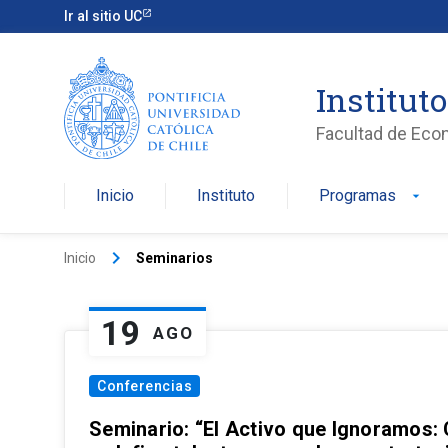
Ir al sitio UC
Institut
Facultad de Eco
Inicio
Instituto
Programas
arrow_drop_down
keyboard_arrow_right
Inicio
Seminarios
19
AGO
Conferencias
Seminario: “El Activo que Ignoramos: