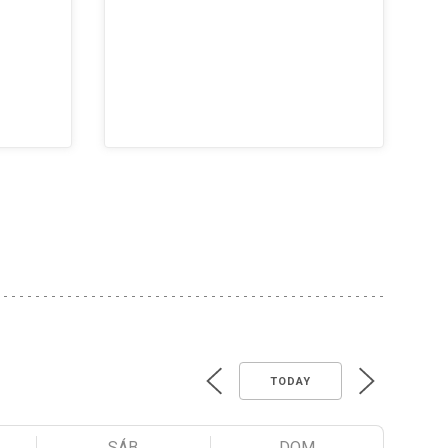
TODAY
SÁB
DOM