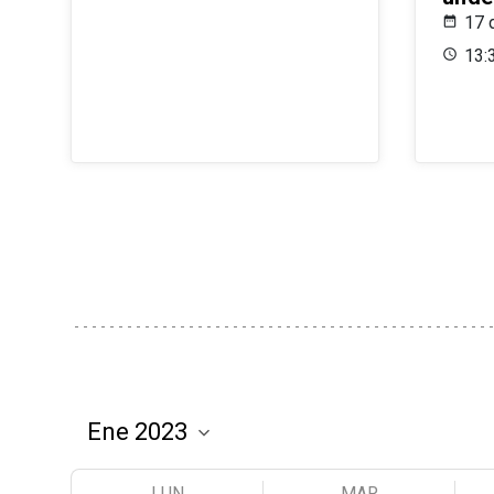
17 
13:
LUN
MAR