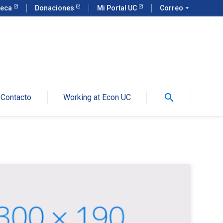
teca
Donaciones
Mi Portal UC
Correo
arrow_drop_down
search
Contacto
Working at Econ UC