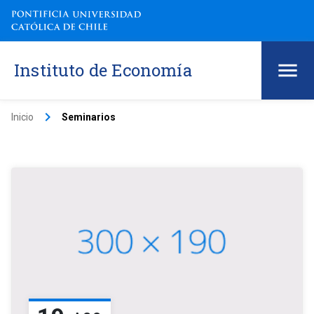
Instituto de Economía
keyboard_arrow_right
Inicio
Seminarios