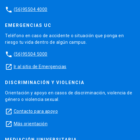
phone
(56)95504 4000
EMERGENCIAS UC
Teléfono en caso de accidente o situación que ponga en
riesgo tu vida dentro de algún campus.
phone
(56)95504 5000
launch
Ir al sitio de Emergencias
DISCRIMINACIÓN Y VIOLENCIA
Orientación y apoyo en casos de discriminación, violencia de
género o violencia sexual.
launch
Contacto para apoyo
launch
Más orientación
MEDIACIÓN UNIVERSITARIA