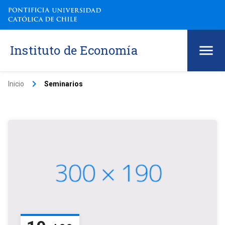
Instituto de Economía
keyboard_arrow_right
Inicio
Seminarios