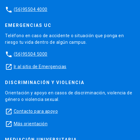
phone
(56)95504 4000
EMERGENCIAS UC
Teléfono en caso de accidente o situación que ponga en
riesgo tu vida dentro de algún campus.
phone
(56)95504 5000
launch
Ir al sitio de Emergencias
DISCRIMINACIÓN Y VIOLENCIA
Orientación y apoyo en casos de discriminación, violencia de
género o violencia sexual.
launch
Contacto para apoyo
launch
Más orientación
MEDIACIÓN UNIVERSITARIA