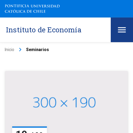
Instituto de Economía
keyboard_arrow_right
Inicio
Seminarios