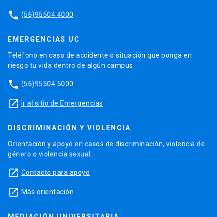
phone
(56)95504 4000
EMERGENCIAS UC
Teléfono en caso de accidente o situación que ponga en
riesgo tu vida dentro de algún campus.
phone
(56)95504 5000
launch
Ir al sitio de Emergencias
DISCRIMINACIÓN Y VIOLENCIA
Orientación y apoyo en casos de discriminación, violencia de
género o violencia sexual.
launch
Contacto para apoyo
launch
Más orientación
MEDIACIÓN UNIVERSITARIA