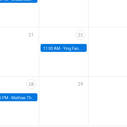
21
22
11:00 AM -
Ying Fan, University of Michigan
29
28
5 PM -
Mathias Thoenig, University of Lausanne