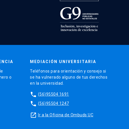
ENCIA
MEDIACIÓN UNIVERSITARIA
de
Teléfonos para orientación y consejo si
énero o
se ha vulnerado alguno de tus derechos
en la universidad.
phone
(56)95504 1691
phone
(56)95504 1247
launch
Ir a la Oficina de Ombuds UC