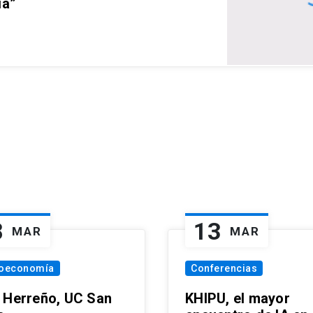
ia”
8
13
MAR
MAR
oeconomía
Conferencias
 Herreño, UC San
KHIPU, el mayor