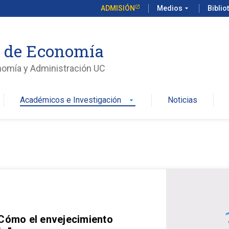
ADMISIÓN
Medios
arrow_drop_down
Biblio
o de Economía
nomía y Administración UC
Académicos e Investigación
Noticias
arrow_drop_down
 Cómo el envejecimiento