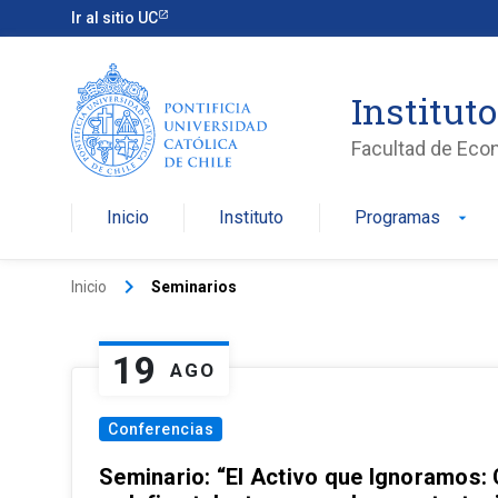
Ir al sitio UC
Institut
Facultad de Eco
Inicio
Instituto
Programas
arrow_drop_down
keyboard_arrow_right
Inicio
Seminarios
19
AGO
Conferencias
Seminario: “El Activo que Ignoramos: