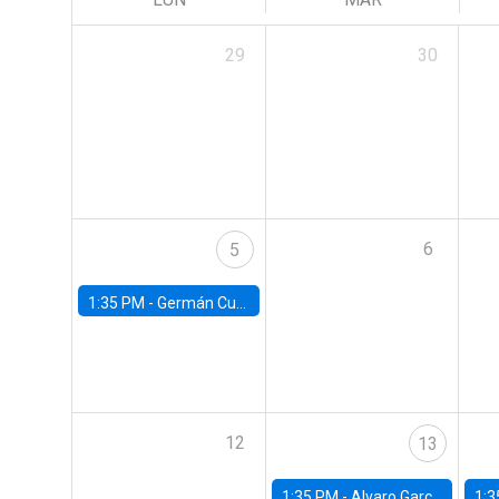
29
30
6
5
1:35 PM -
Germán Cubas, University of Houston
12
13
1:35 PM -
Alvaro Garcia-Marin, Universidad de Los Andes
1:3