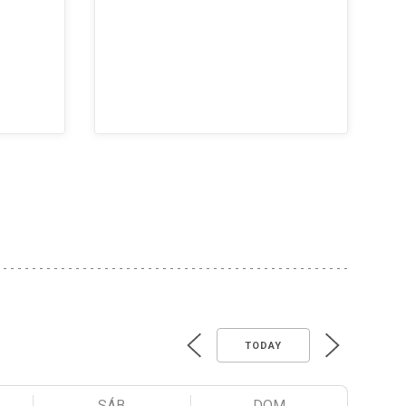
TODAY
SÁB
DOM