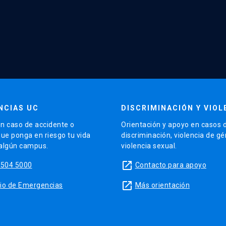
NCIAS UC
DISCRIMINACIÓN Y VIOL
n caso de accidente o
Orientación y apoyo en casos 
que ponga en riesgo tu vida
discriminación, violencia de g
 algún campus.
violencia sexual.
launch
5504 5000
Contacto para apoyo
launch
sitio de Emergencias
Más orientación