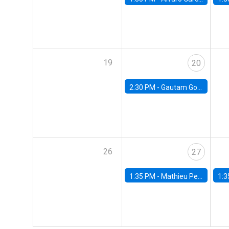
19
20
2:30 PM -
Gautam Gowrisankaran, Columbia University
26
27
1:35 PM -
Mathieu Pedemonte, IDB
1:3