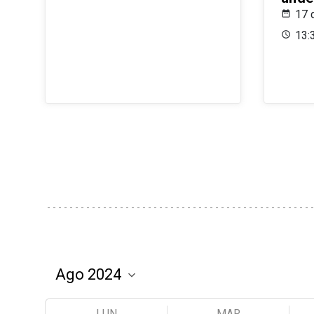
17 
13:
LUN
MAR