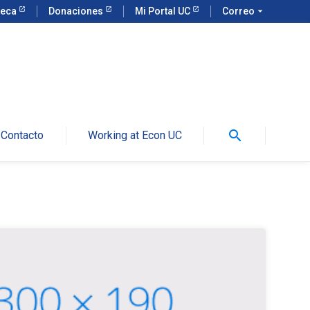
teca
Donaciones
Mi Portal UC
Correo
arrow_drop_down
search
Contacto
Working at Econ UC