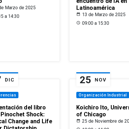
o
encuentro de IA en
Latinoamérica
de Marzo de 2025
13 de Marzo de 2025
35 a 14:30
09:00 a 15:30
7
25
DIC
NOV
erencias
Organización Industrial
ntación del libro
Koichiro Ito, Univer
 Pinochet Shock:
of Chicago
cal Change and Life
25 de Noviembre de 2
r Dictatorship