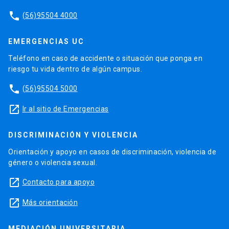
phone
(56)95504 4000
EMERGENCIAS UC
Teléfono en caso de accidente o situación que ponga en
riesgo tu vida dentro de algún campus.
phone
(56)95504 5000
launch
Ir al sitio de Emergencias
DISCRIMINACIÓN Y VIOLENCIA
Orientación y apoyo en casos de discriminación, violencia de
género o violencia sexual.
launch
Contacto para apoyo
launch
Más orientación
MEDIACIÓN UNIVERSITARIA