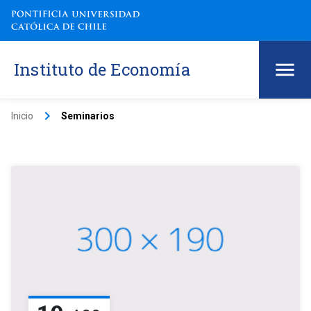
Instituto de Economía
keyboard_arrow_right
Inicio
Seminarios