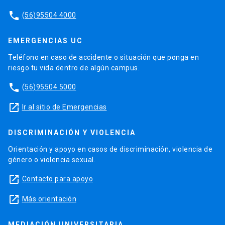
phone
(56)95504 4000
EMERGENCIAS UC
Teléfono en caso de accidente o situación que ponga en
riesgo tu vida dentro de algún campus.
phone
(56)95504 5000
launch
Ir al sitio de Emergencias
DISCRIMINACIÓN Y VIOLENCIA
Orientación y apoyo en casos de discriminación, violencia de
género o violencia sexual.
launch
Contacto para apoyo
launch
Más orientación
MEDIACIÓN UNIVERSITARIA