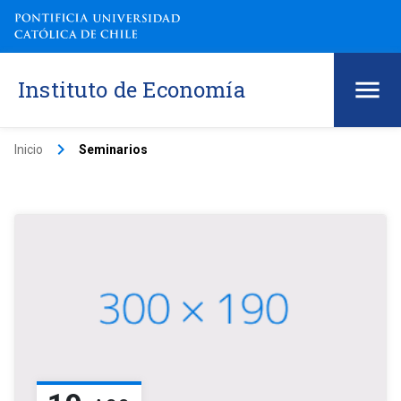
Instituto de Economía
keyboard_arrow_right
Inicio
Seminarios