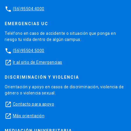
phone
(56)95504 4000
EMERGENCIAS UC
Teléfono en caso de accidente o situación que ponga en
riesgo tu vida dentro de algún campus.
phone
(56)95504 5000
launch
Ir al sitio de Emergencias
DISCRIMINACIÓN Y VIOLENCIA
Orientación y apoyo en casos de discriminación, violencia de
género o violencia sexual.
launch
Contacto para apoyo
launch
Más orientación
MEDIACIÓN UNIVERSITARIA