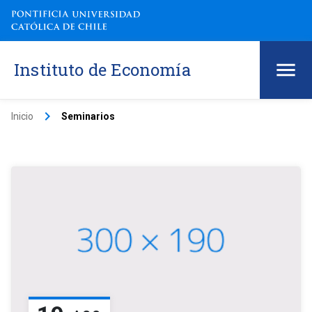
Instituto de Economía
keyboard_arrow_right
Inicio
Seminarios