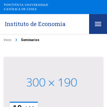
Instituto de Economía
keyboard_arrow_right
Inicio
Seminarios