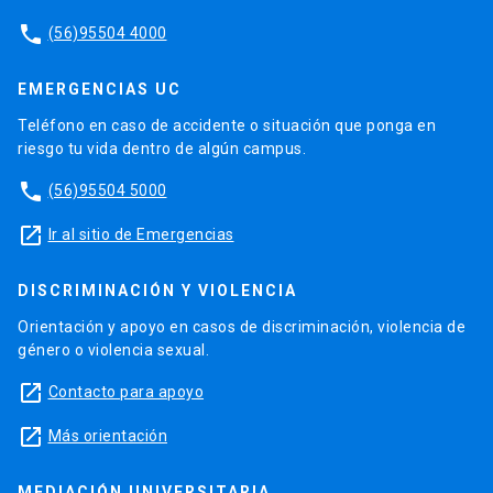
phone
(56)95504 4000
EMERGENCIAS UC
Teléfono en caso de accidente o situación que ponga en
riesgo tu vida dentro de algún campus.
phone
(56)95504 5000
launch
Ir al sitio de Emergencias
DISCRIMINACIÓN Y VIOLENCIA
Orientación y apoyo en casos de discriminación, violencia de
género o violencia sexual.
launch
Contacto para apoyo
launch
Más orientación
MEDIACIÓN UNIVERSITARIA