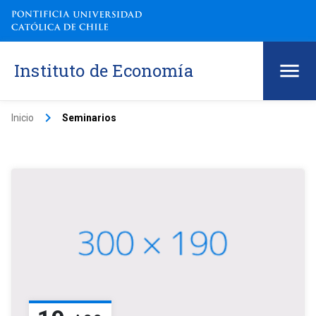
Instituto de Economía
keyboard_arrow_right
Inicio
Seminarios