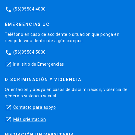
phone
(56)95504 4000
EMERGENCIAS UC
Teléfono en caso de accidente o situación que ponga en
riesgo tu vida dentro de algún campus.
phone
(56)95504 5000
launch
Ir al sitio de Emergencias
DISCRIMINACIÓN Y VIOLENCIA
Orientación y apoyo en casos de discriminación, violencia de
género o violencia sexual.
launch
Contacto para apoyo
launch
Más orientación
MEDIACIÓN UNIVERSITARIA