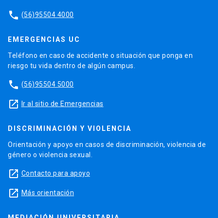
phone
(56)95504 4000
EMERGENCIAS UC
Teléfono en caso de accidente o situación que ponga en
riesgo tu vida dentro de algún campus.
phone
(56)95504 5000
launch
Ir al sitio de Emergencias
DISCRIMINACIÓN Y VIOLENCIA
Orientación y apoyo en casos de discriminación, violencia de
género o violencia sexual.
launch
Contacto para apoyo
launch
Más orientación
MEDIACIÓN UNIVERSITARIA