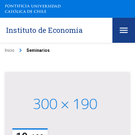
Instituto de Economía
keyboard_arrow_right
Inicio
Seminarios