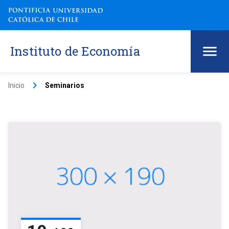
Instituto de Economía
keyboard_arrow_right
Inicio
Seminarios