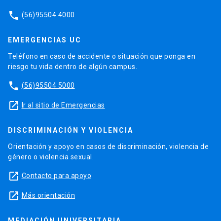
phone
(56)95504 4000
EMERGENCIAS UC
Teléfono en caso de accidente o situación que ponga en
riesgo tu vida dentro de algún campus.
phone
(56)95504 5000
launch
Ir al sitio de Emergencias
DISCRIMINACIÓN Y VIOLENCIA
Orientación y apoyo en casos de discriminación, violencia de
género o violencia sexual.
launch
Contacto para apoyo
launch
Más orientación
MEDIACIÓN UNIVERSITARIA