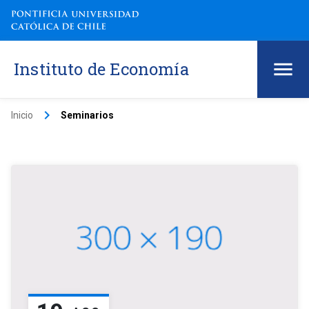
Instituto de Economía
keyboard_arrow_right
Inicio
Seminarios