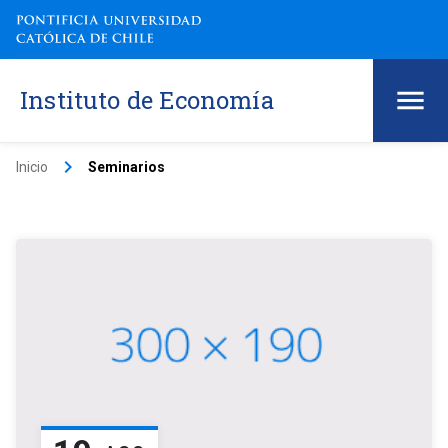
Instituto de Economía
keyboard_arrow_right
Inicio
Seminarios