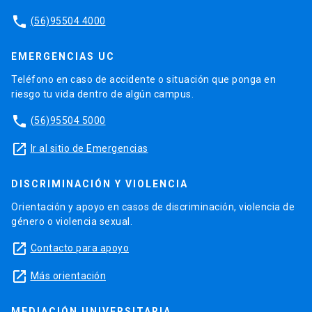
phone
(56)95504 4000
EMERGENCIAS UC
Teléfono en caso de accidente o situación que ponga en
riesgo tu vida dentro de algún campus.
phone
(56)95504 5000
launch
Ir al sitio de Emergencias
DISCRIMINACIÓN Y VIOLENCIA
Orientación y apoyo en casos de discriminación, violencia de
género o violencia sexual.
launch
Contacto para apoyo
launch
Más orientación
MEDIACIÓN UNIVERSITARIA