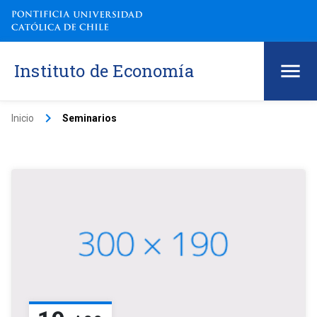
Instituto de Economía
keyboard_arrow_right
Inicio
Seminarios