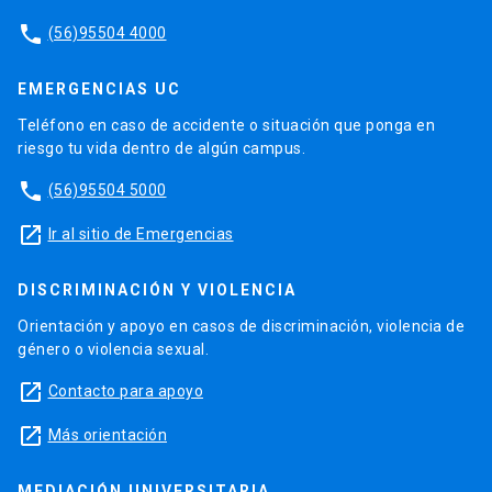
phone
(56)95504 4000
EMERGENCIAS UC
Teléfono en caso de accidente o situación que ponga en
riesgo tu vida dentro de algún campus.
phone
(56)95504 5000
launch
Ir al sitio de Emergencias
DISCRIMINACIÓN Y VIOLENCIA
Orientación y apoyo en casos de discriminación, violencia de
género o violencia sexual.
launch
Contacto para apoyo
launch
Más orientación
MEDIACIÓN UNIVERSITARIA