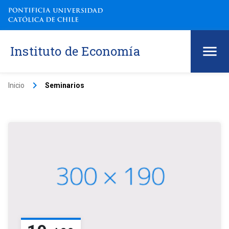
Instituto de Economía
keyboard_arrow_right
Inicio
Seminarios