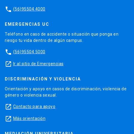
phone
(56)95504 4000
EMERGENCIAS UC
Teléfono en caso de accidente o situación que ponga en
riesgo tu vida dentro de algún campus.
phone
(56)95504 5000
launch
Ir al sitio de Emergencias
DISCRIMINACIÓN Y VIOLENCIA
Orientación y apoyo en casos de discriminación, violencia de
género o violencia sexual.
launch
Contacto para apoyo
launch
Más orientación
MEDIACIÓN UNIVERSITARIA