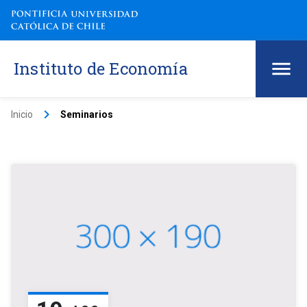
Instituto de Economía
keyboard_arrow_right
Inicio
Seminarios