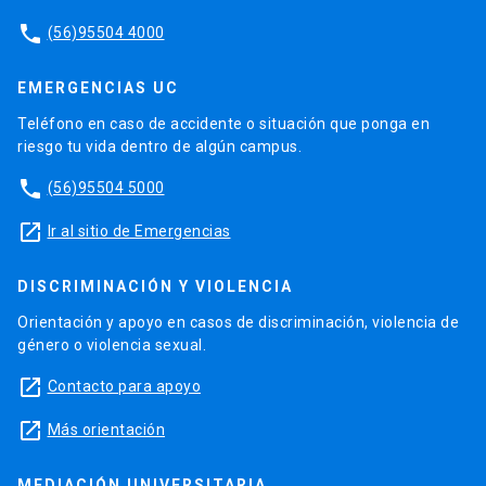
phone
(56)95504 4000
EMERGENCIAS UC
Teléfono en caso de accidente o situación que ponga en
riesgo tu vida dentro de algún campus.
phone
(56)95504 5000
launch
Ir al sitio de Emergencias
DISCRIMINACIÓN Y VIOLENCIA
Orientación y apoyo en casos de discriminación, violencia de
género o violencia sexual.
launch
Contacto para apoyo
launch
Más orientación
MEDIACIÓN UNIVERSITARIA