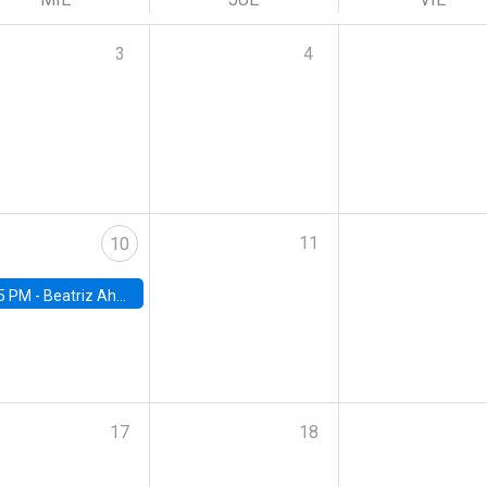
3
4
11
10
5 PM -
Beatriz Ahumada, PhD candidate, Universidad de Pittsburgh
17
18