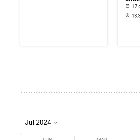
17 
13:
LUN
MAR