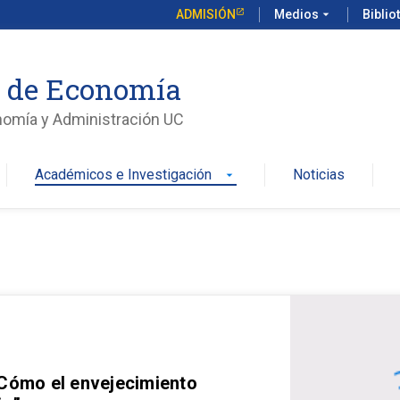
ADMISIÓN
Medios
arrow_drop_down
Biblio
o de Economía
nomía y Administración UC
Académicos e Investigación
Noticias
arrow_drop_down
 Cómo el envejecimiento