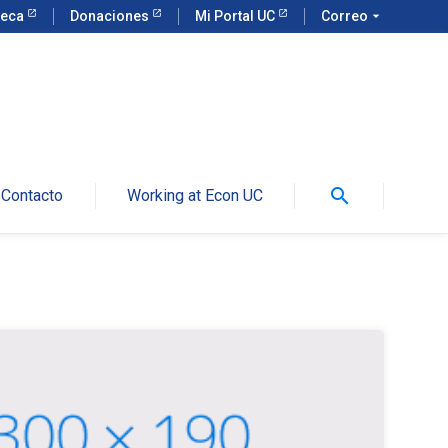
teca
Donaciones
Mi Portal UC
Correo
arrow_drop_down
search
Contacto
Working at Econ UC