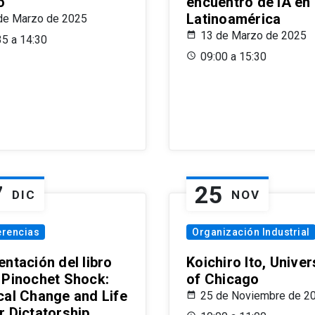
o
encuentro de IA en
Latinoamérica
de Marzo de 2025
13 de Marzo de 2025
35 a 14:30
09:00 a 15:30
7
25
DIC
NOV
erencias
Organización Industrial
ntación del libro
Koichiro Ito, Univer
 Pinochet Shock:
of Chicago
cal Change and Life
25 de Noviembre de 2
r Dictatorship