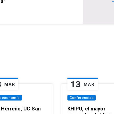
ia”
8
13
MAR
MAR
oeconomía
Conferencias
 Herreño, UC San
KHIPU, el mayor