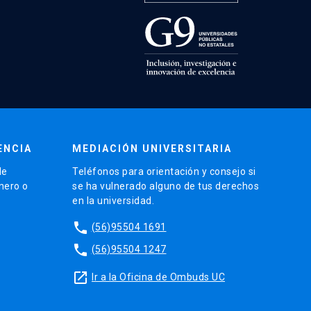
ENCIA
MEDIACIÓN UNIVERSITARIA
de
Teléfonos para orientación y consejo si
énero o
se ha vulnerado alguno de tus derechos
en la universidad.
phone
(56)95504 1691
phone
(56)95504 1247
launch
Ir a la Oficina de Ombuds UC