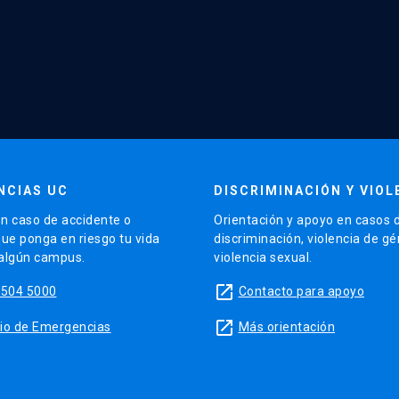
NCIAS UC
DISCRIMINACIÓN Y VIOL
n caso de accidente o
Orientación y apoyo en casos 
que ponga en riesgo tu vida
discriminación, violencia de g
 algún campus.
violencia sexual.
launch
5504 5000
Contacto para apoyo
launch
sitio de Emergencias
Más orientación