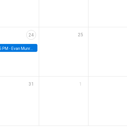
25
24
5 PM -
Evan Munro, Neyman Visiting Assistant Professor in the Department of Statistics at UC Berkeley
31
1