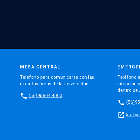
MESA CENTRAL
EMERGE
Teléfono para comunicarse con las
Teléfono e
distintas áreas de la Universidad.
situación 
dentro de
phone
(56)95504 4000
phone
(56)9
launch
Ir al 