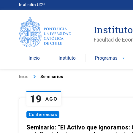
Ir al sitio UC
Institut
Facultad de Eco
Inicio
Instituto
Programas
arrow_drop_down
keyboard_arrow_right
Inicio
Seminarios
19
AGO
Conferencias
Seminario: “El Activo que Ignoramos: