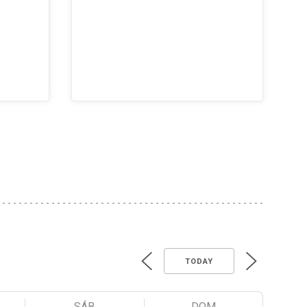
TODAY
SÁB
DOM