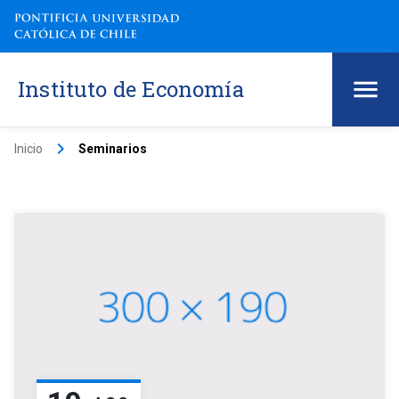
Instituto de Economía
keyboard_arrow_right
Inicio
Seminarios