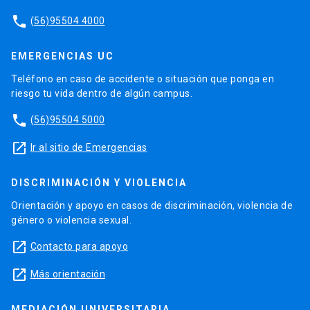
phone
(56)95504 4000
EMERGENCIAS UC
Teléfono en caso de accidente o situación que ponga en
riesgo tu vida dentro de algún campus.
phone
(56)95504 5000
launch
Ir al sitio de Emergencias
DISCRIMINACIÓN Y VIOLENCIA
Orientación y apoyo en casos de discriminación, violencia de
género o violencia sexual.
launch
Contacto para apoyo
launch
Más orientación
MEDIACIÓN UNIVERSITARIA