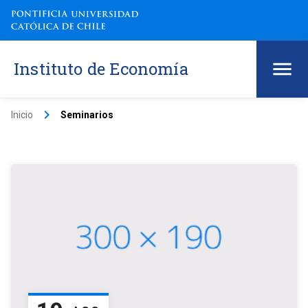
Instituto de Economía
keyboard_arrow_right
Inicio
Seminarios