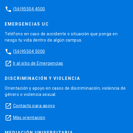
phone
(56)95504 4000
EMERGENCIAS UC
Teléfono en caso de accidente o situación que ponga en
riesgo tu vida dentro de algún campus.
phone
(56)95504 5000
launch
Ir al sitio de Emergencias
DISCRIMINACIÓN Y VIOLENCIA
Orientación y apoyo en casos de discriminación, violencia de
género o violencia sexual.
launch
Contacto para apoyo
launch
Más orientación
MEDIACIÓN UNIVERSITARIA