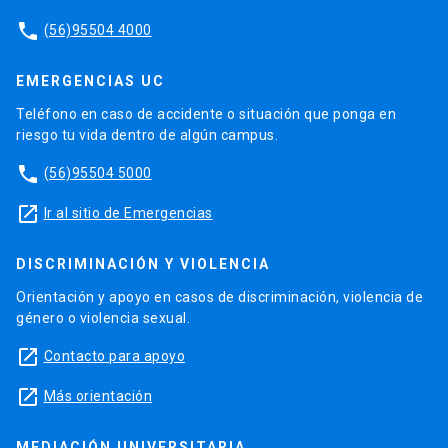
phone
(56)95504 4000
EMERGENCIAS UC
Teléfono en caso de accidente o situación que ponga en
riesgo tu vida dentro de algún campus.
phone
(56)95504 5000
launch
Ir al sitio de Emergencias
DISCRIMINACIÓN Y VIOLENCIA
Orientación y apoyo en casos de discriminación, violencia de
género o violencia sexual.
launch
Contacto para apoyo
launch
Más orientación
MEDIACIÓN UNIVERSITARIA