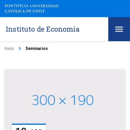
Instituto de Economía
keyboard_arrow_right
Inicio
Seminarios