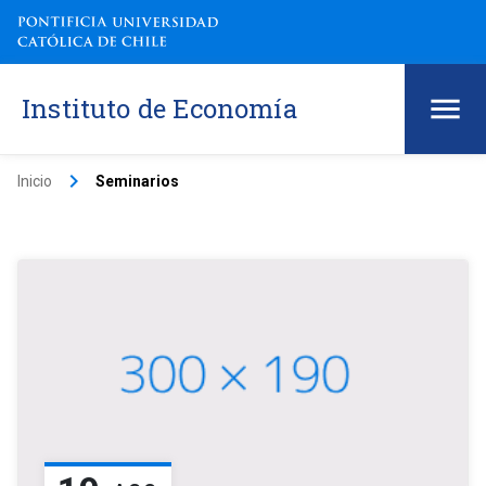
Instituto de Economía
keyboard_arrow_right
Inicio
Seminarios