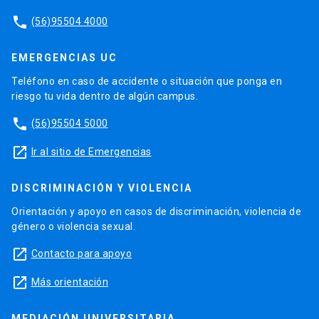
phone
(56)95504 4000
EMERGENCIAS UC
Teléfono en caso de accidente o situación que ponga en
riesgo tu vida dentro de algún campus.
phone
(56)95504 5000
launch
Ir al sitio de Emergencias
DISCRIMINACIÓN Y VIOLENCIA
Orientación y apoyo en casos de discriminación, violencia de
género o violencia sexual.
launch
Contacto para apoyo
launch
Más orientación
MEDIACIÓN UNIVERSITARIA