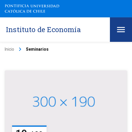
Instituto de Economía
keyboard_arrow_right
Inicio
Seminarios