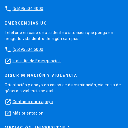
phone
(56)95504 4000
EMERGENCIAS UC
Teléfono en caso de accidente o situación que ponga en
riesgo tu vida dentro de algún campus.
phone
(56)95504 5000
launch
Ir al sitio de Emergencias
DISCRIMINACIÓN Y VIOLENCIA
Orientación y apoyo en casos de discriminación, violencia de
género o violencia sexual.
launch
Contacto para apoyo
launch
Más orientación
MEDIACIÓN UNIVERSITARIA