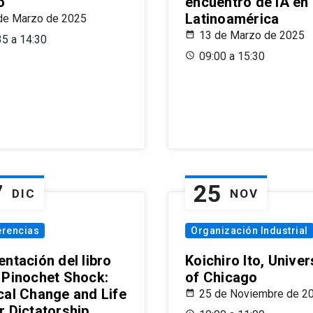
o
encuentro de IA en
Latinoamérica
de Marzo de 2025
13 de Marzo de 2025
35 a 14:30
09:00 a 15:30
7
25
DIC
NOV
erencias
Organización Industrial
ntación del libro
Koichiro Ito, Univer
 Pinochet Shock:
of Chicago
cal Change and Life
25 de Noviembre de 2
r Dictatorship