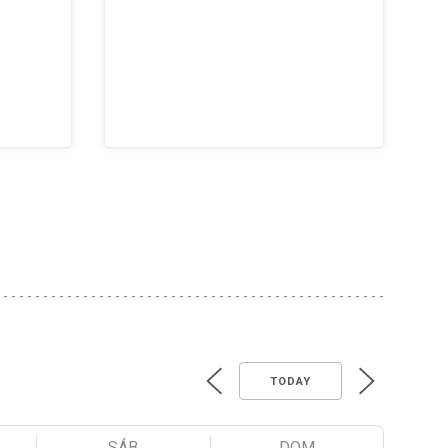
TODAY
SÁB
DOM