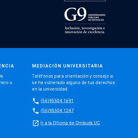
ENCIA
MEDIACIÓN UNIVERSITARIA
de
Teléfonos para orientación y consejo si
énero o
se ha vulnerado alguno de tus derechos
en la universidad.
phone
(56)95504 1691
phone
(56)95504 1247
launch
Ir a la Oficina de Ombuds UC