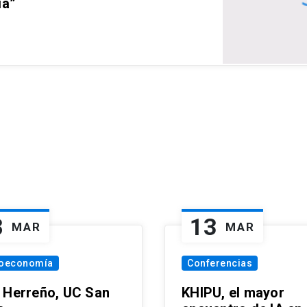
ia”
8
13
MAR
MAR
oeconomía
Conferencias
 Herreño, UC San
KHIPU, el mayor