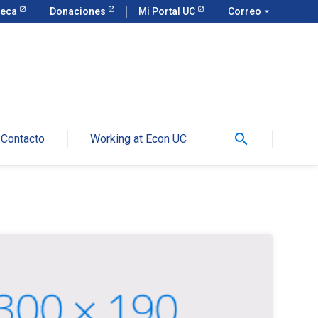
teca
Donaciones
Mi Portal UC
Correo
arrow_drop_down
search
Contacto
Working at Econ UC