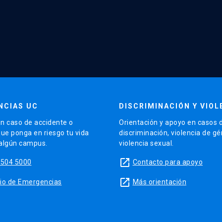
NCIAS UC
DISCRIMINACIÓN Y VIOL
n caso de accidente o
Orientación y apoyo en casos 
que ponga en riesgo tu vida
discriminación, violencia de g
 algún campus.
violencia sexual.
launch
5504 5000
Contacto para apoyo
launch
sitio de Emergencias
Más orientación