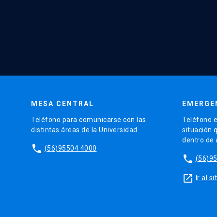
MESA CENTRAL
EMERGE
Teléfono para comunicarse con las
Teléfono e
distintas áreas de la Universidad.
situación 
dentro de
phone
(56)95504 4000
phone
(56)9
launch
Ir al 