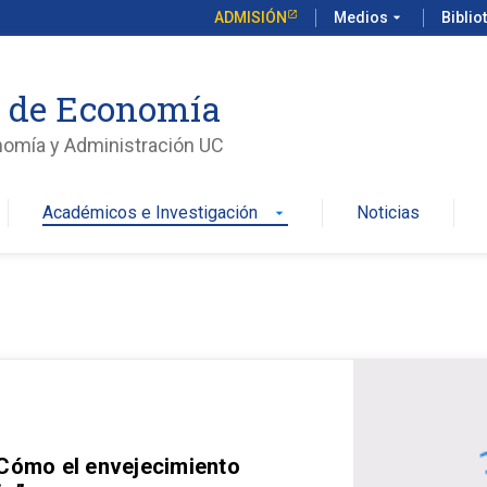
ADMISIÓN
Medios
arrow_drop_down
Biblio
o de Economía
nomía y Administración UC
Académicos e Investigación
Noticias
arrow_drop_down
 Cómo el envejecimiento