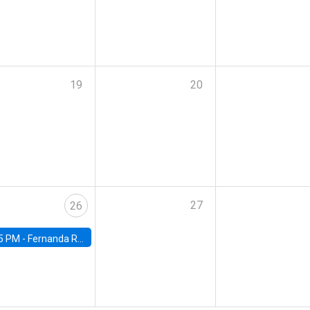
19
20
27
26
5 PM -
Fernanda Rojas Ampuero, University of Wisconsin-Madison