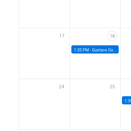
17
18
1:35 PM -
Gustavo González, Banco Central de Chile
24
25
1:3