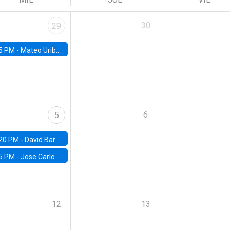
30
29
5 PM -
Mateo Uribe-Castro, Universidad de los Andes (Colombia)
6
5
20 PM -
David Bardey, Universidad de los Andes - CEDE
5 PM -
Jose Carlo Bermudez, UC (ME) & World Bank
12
13