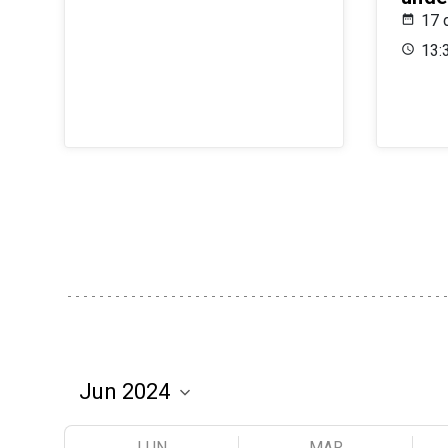
17 
13:
LUN
MAR