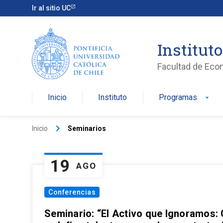
Ir al sitio UC
Institut
Facultad de Eco
Inicio
Instituto
Programas
arrow_drop_down
keyboard_arrow_right
Inicio
Seminarios
19
AGO
Conferencias
Seminario: “El Activo que Ignoramos: