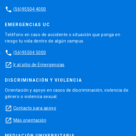
phone
(56)95504 4000
EMERGENCIAS UC
Teléfono en caso de accidente o situación que ponga en
riesgo tu vida dentro de algún campus.
phone
(56)95504 5000
launch
Ir al sitio de Emergencias
DISCRIMINACIÓN Y VIOLENCIA
Orientación y apoyo en casos de discriminación, violencia de
género o violencia sexual.
launch
Contacto para apoyo
launch
Más orientación
MEDIACIÓN UNIVERSITARIA