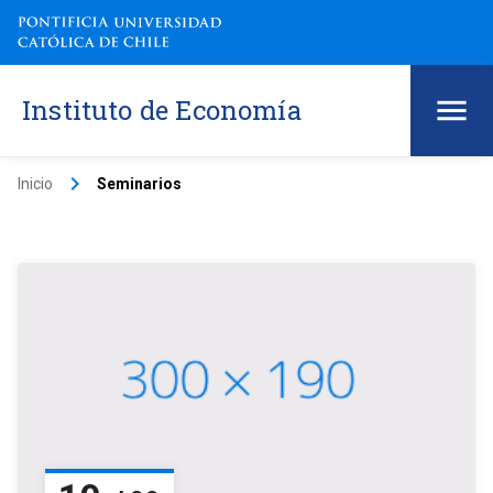
Instituto de Economía
keyboard_arrow_right
Inicio
Seminarios