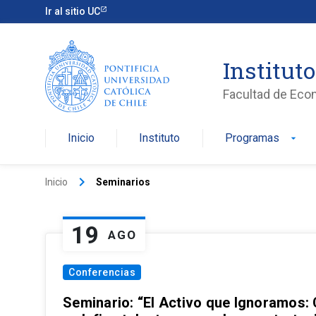
Ir al sitio UC
Institut
Facultad de Eco
Inicio
Instituto
Programas
arrow_drop_down
keyboard_arrow_right
Inicio
Seminarios
19
AGO
Conferencias
Seminario: “El Activo que Ignoramos: