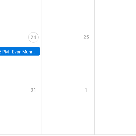
25
24
5 PM -
Evan Munro, Neyman Visiting Assistant Professor in the Department of Statistics at UC Berkeley
31
1