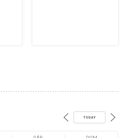
TODAY
SÁB
DOM