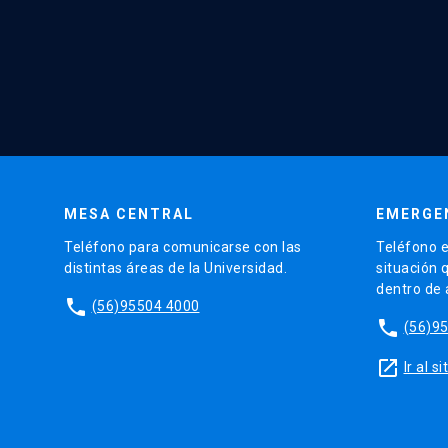
MESA CENTRAL
EMERGE
Teléfono para comunicarse con las
Teléfono e
distintas áreas de la Universidad.
situación 
dentro de
phone
(56)95504 4000
phone
(56)9
launch
Ir al 