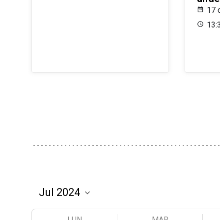
17 
13:
LUN
MAR