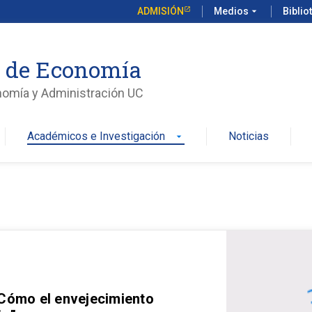
ADMISIÓN
Medios
arrow_drop_down
Biblio
o de Economía
nomía y Administración UC
Académicos e Investigación
Noticias
arrow_drop_down
 Cómo el envejecimiento