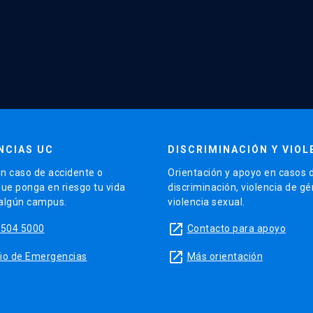
NCIAS UC
DISCRIMINACIÓN Y VIOL
n caso de accidente o
Orientación y apoyo en casos 
que ponga en riesgo tu vida
discriminación, violencia de g
 algún campus.
violencia sexual.
launch
5504 5000
Contacto para apoyo
launch
sitio de Emergencias
Más orientación