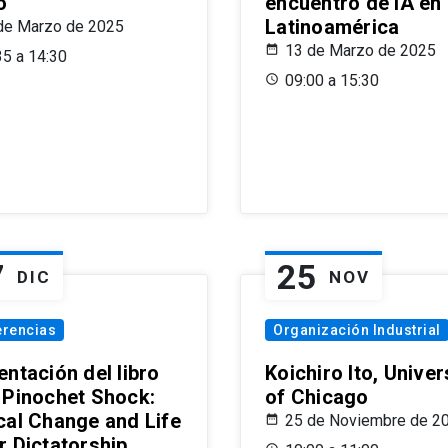
o
encuentro de IA en
Latinoamérica
de Marzo de 2025
13 de Marzo de 2025
35 a 14:30
09:00 a 15:30
7
25
DIC
NOV
erencias
Organización Industrial
ntación del libro
Koichiro Ito, Univer
 Pinochet Shock:
of Chicago
cal Change and Life
25 de Noviembre de 2
r Dictatorship