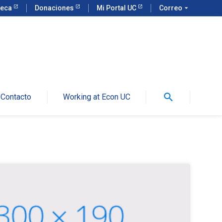
teca
Donaciones
Mi Portal UC
Correo
arrow_drop_down
search
Contacto
Working at Econ UC