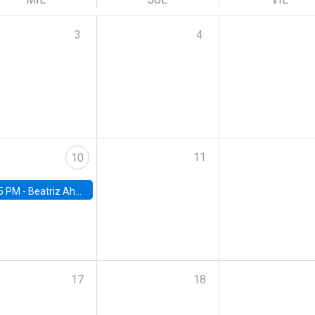
3
4
11
10
5 PM -
Beatriz Ahumada, PhD candidate, Universidad de Pittsburgh
17
18