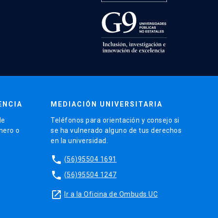
ENCIA
MEDIACIÓN UNIVERSITARIA
de
Teléfonos para orientación y consejo si
énero o
se ha vulnerado alguno de tus derechos
en la universidad.
phone
(56)95504 1691
phone
(56)95504 1247
launch
Ir a la Oficina de Ombuds UC