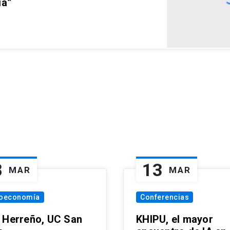
ia”
8
13
MAR
MAR
oeconomía
Conferencias
 Herreño, UC San
KHIPU, el mayor