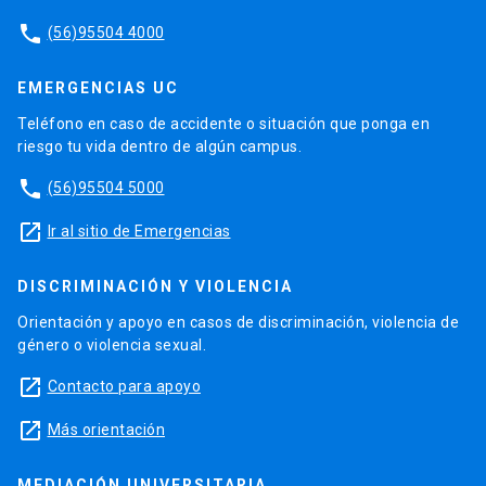
phone
(56)95504 4000
EMERGENCIAS UC
Teléfono en caso de accidente o situación que ponga en
riesgo tu vida dentro de algún campus.
phone
(56)95504 5000
launch
Ir al sitio de Emergencias
DISCRIMINACIÓN Y VIOLENCIA
Orientación y apoyo en casos de discriminación, violencia de
género o violencia sexual.
launch
Contacto para apoyo
launch
Más orientación
MEDIACIÓN UNIVERSITARIA