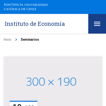
Instituto de Economía
keyboard_arrow_right
Inicio
Seminarios