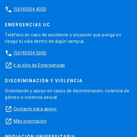
phone
(56)95504 4000
EMERGENCIAS UC
Teléfono en caso de accidente o situación que ponga en
riesgo tu vida dentro de algún campus.
phone
(56)95504 5000
launch
Ir al sitio de Emergencias
DISCRIMINACIÓN Y VIOLENCIA
Orientación y apoyo en casos de discriminación, violencia de
género o violencia sexual.
launch
Contacto para apoyo
launch
Más orientación
MEDIACIÓN UNIVERSITARIA