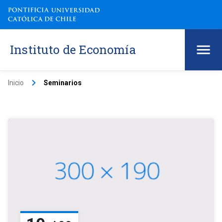
Instituto de Economía
keyboard_arrow_right
Inicio
Seminarios