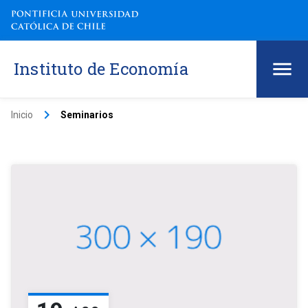
Instituto de Economía
keyboard_arrow_right
Inicio
Seminarios