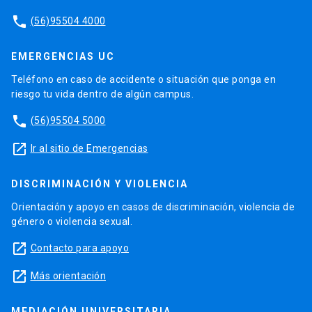
phone
(56)95504 4000
EMERGENCIAS UC
Teléfono en caso de accidente o situación que ponga en
riesgo tu vida dentro de algún campus.
phone
(56)95504 5000
launch
Ir al sitio de Emergencias
DISCRIMINACIÓN Y VIOLENCIA
Orientación y apoyo en casos de discriminación, violencia de
género o violencia sexual.
launch
Contacto para apoyo
launch
Más orientación
MEDIACIÓN UNIVERSITARIA