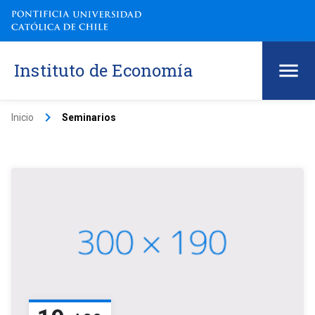
Instituto de Economía
keyboard_arrow_right
Inicio
Seminarios