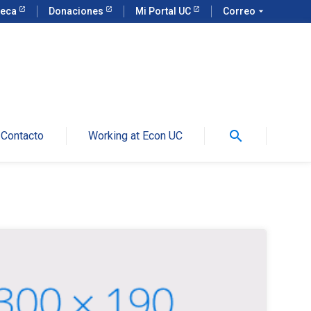
teca
Donaciones
Mi Portal UC
Correo
arrow_drop_down
search
Contacto
Working at Econ UC