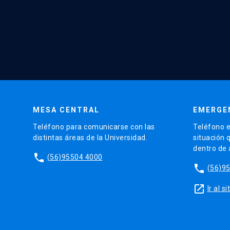
MESA CENTRAL
EMERGE
Teléfono para comunicarse con las
Teléfono e
distintas áreas de la Universidad.
situación 
dentro de
phone
(56)95504 4000
phone
(56)9
launch
Ir al 