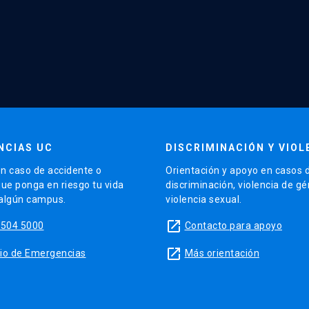
NCIAS UC
DISCRIMINACIÓN Y VIOL
n caso de accidente o
Orientación y apoyo en casos 
que ponga en riesgo tu vida
discriminación, violencia de g
 algún campus.
violencia sexual.
launch
5504 5000
Contacto para apoyo
launch
sitio de Emergencias
Más orientación