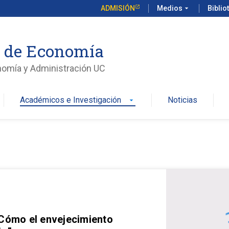
ADMISIÓN
Medios
arrow_drop_down
Biblio
o de Economía
nomía y Administración UC
Académicos e Investigación
Noticias
arrow_drop_down
 Cómo el envejecimiento