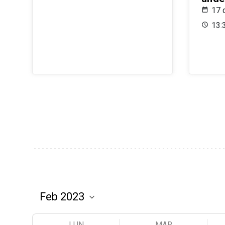
17 
13:
LUN
MAR