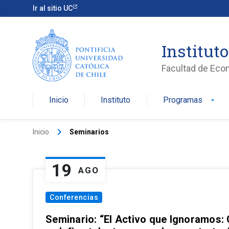
Ir al sitio UC
Institut
Facultad de Eco
Inicio
Instituto
Programas
arrow_drop_down
keyboard_arrow_right
Inicio
Seminarios
19
AGO
Conferencias
Seminario: “El Activo que Ignoramos: