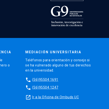
ENCIA
MEDIACIÓN UNIVERSITARIA
de
Teléfonos para orientación y consejo si
énero o
se ha vulnerado alguno de tus derechos
en la universidad.
phone
(56)95504 1691
phone
(56)95504 1247
launch
Ir a la Oficina de Ombuds UC