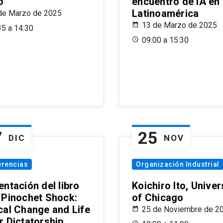
o
encuentro de IA en
Latinoamérica
de Marzo de 2025
13 de Marzo de 2025
35 a 14:30
09:00 a 15:30
7
25
DIC
NOV
erencias
Organización Industrial
ntación del libro
Koichiro Ito, Univer
 Pinochet Shock:
of Chicago
cal Change and Life
25 de Noviembre de 2
r Dictatorship