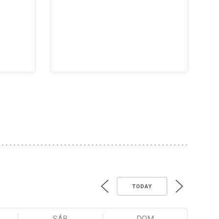
TODAY
SÁB
DOM