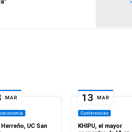
ia”
8
13
MAR
MAR
oeconomía
Conferencias
 Herreño, UC San
KHIPU, el mayor