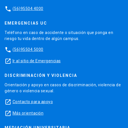
phone
(56)95504 4000
EMERGENCIAS UC
Teléfono en caso de accidente o situación que ponga en
riesgo tu vida dentro de algún campus.
phone
(56)95504 5000
launch
Ir al sitio de Emergencias
DISCRIMINACIÓN Y VIOLENCIA
Orientación y apoyo en casos de discriminación, violencia de
género o violencia sexual.
launch
Contacto para apoyo
launch
Más orientación
MEDIACIÓN UNIVERSITARIA