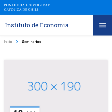
Instituto de Economía
keyboard_arrow_right
Inicio
Seminarios