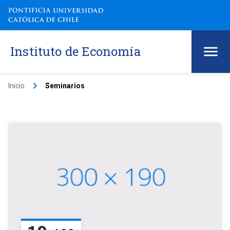
Instituto de Economía
keyboard_arrow_right
Inicio
Seminarios