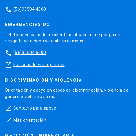
phone
(56)95504 4000
EMERGENCIAS UC
Teléfono en caso de accidente o situación que ponga en
riesgo tu vida dentro de algún campus.
phone
(56)95504 5000
launch
Ir al sitio de Emergencias
DISCRIMINACIÓN Y VIOLENCIA
Orientación y apoyo en casos de discriminación, violencia de
género o violencia sexual.
launch
Contacto para apoyo
launch
Más orientación
MEDIACIÓN UNIVERSITARIA