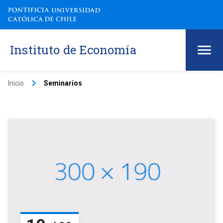
Instituto de Economía
keyboard_arrow_right
Inicio
Seminarios