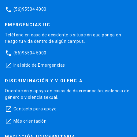
phone
(56)95504 4000
EMERGENCIAS UC
Teléfono en caso de accidente o situación que ponga en
riesgo tu vida dentro de algún campus.
phone
(56)95504 5000
launch
Ir al sitio de Emergencias
DISCRIMINACIÓN Y VIOLENCIA
Orientación y apoyo en casos de discriminación, violencia de
género o violencia sexual.
launch
Contacto para apoyo
launch
Más orientación
MEDIACIÓN UNIVERSITARIA