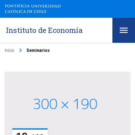
Instituto de Economía
keyboard_arrow_right
Inicio
Seminarios