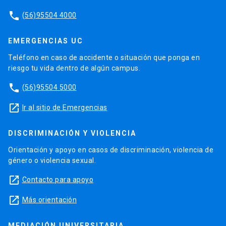
phone
(56)95504 4000
EMERGENCIAS UC
Teléfono en caso de accidente o situación que ponga en
riesgo tu vida dentro de algún campus.
phone
(56)95504 5000
launch
Ir al sitio de Emergencias
DISCRIMINACIÓN Y VIOLENCIA
Orientación y apoyo en casos de discriminación, violencia de
género o violencia sexual.
launch
Contacto para apoyo
launch
Más orientación
MEDIACIÓN UNIVERSITARIA