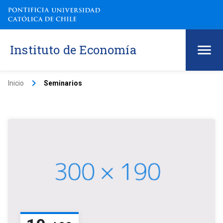
Instituto de Economía
keyboard_arrow_right
Inicio
Seminarios