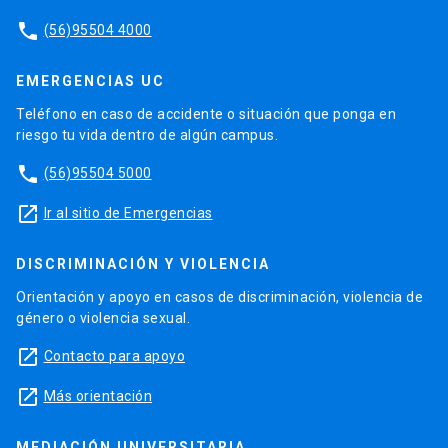
phone
(56)95504 4000
EMERGENCIAS UC
Teléfono en caso de accidente o situación que ponga en
riesgo tu vida dentro de algún campus.
phone
(56)95504 5000
launch
Ir al sitio de Emergencias
DISCRIMINACIÓN Y VIOLENCIA
Orientación y apoyo en casos de discriminación, violencia de
género o violencia sexual.
launch
Contacto para apoyo
launch
Más orientación
MEDIACIÓN UNIVERSITARIA