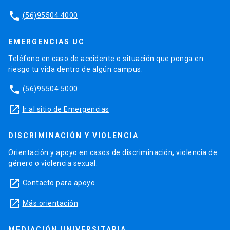
phone
(56)95504 4000
EMERGENCIAS UC
Teléfono en caso de accidente o situación que ponga en
riesgo tu vida dentro de algún campus.
phone
(56)95504 5000
launch
Ir al sitio de Emergencias
DISCRIMINACIÓN Y VIOLENCIA
Orientación y apoyo en casos de discriminación, violencia de
género o violencia sexual.
launch
Contacto para apoyo
launch
Más orientación
MEDIACIÓN UNIVERSITARIA