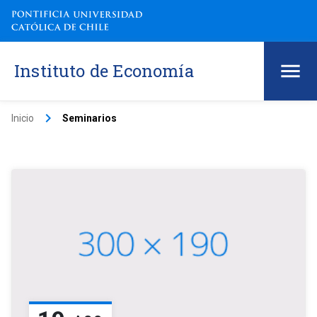
Instituto de Economía
keyboard_arrow_right
Inicio
Seminarios