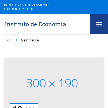
Instituto de Economía
keyboard_arrow_right
Inicio
Seminarios