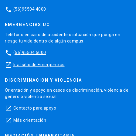
phone
(56)95504 4000
EMERGENCIAS UC
Teléfono en caso de accidente o situación que ponga en
riesgo tu vida dentro de algún campus.
phone
(56)95504 5000
launch
Ir al sitio de Emergencias
DISCRIMINACIÓN Y VIOLENCIA
Orientación y apoyo en casos de discriminación, violencia de
género o violencia sexual.
launch
Contacto para apoyo
launch
Más orientación
MEDIACIÓN UNIVERSITARIA