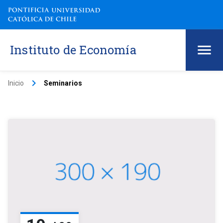
Instituto de Economía
keyboard_arrow_right
Inicio
Seminarios