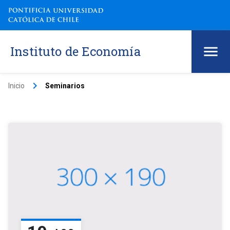
Instituto de Economía
keyboard_arrow_right
Inicio
Seminarios