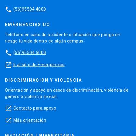
phone
(56)95504 4000
EMERGENCIAS UC
Teléfono en caso de accidente o situación que ponga en
riesgo tu vida dentro de algún campus.
phone
(56)95504 5000
launch
Ir al sitio de Emergencias
DISCRIMINACIÓN Y VIOLENCIA
Orientación y apoyo en casos de discriminación, violencia de
género o violencia sexual.
launch
Contacto para apoyo
launch
Más orientación
MEDIACIÓN UNIVERSITARIA